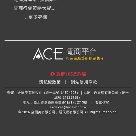
經營觀念
電商行銷策略大揭
密：如何提升銷售並
...更多專欄
增加網站流量
電商平台
打造業績爆衝的銷售 ♠
政府165反詐騙
隱私權政策
|
網站使用條款
營運：金園美有限公司（統一編號 64504908）｜系統：通天網有限公司（統一
編號 24922928）
地址：臺北市信義區基隆路1段176號13樓 | 客服信箱：
services@aceshop.tw
© 2026 金園美有限公司、通天網有限公司 All Rights Reserved.