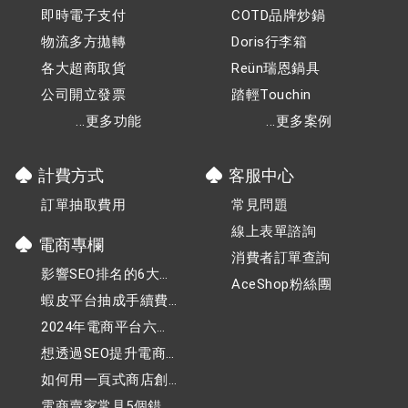
即時電子支付
COTD品牌炒鍋
物流多方拋轉
Doris行李箱
各大超商取貨
Reün瑞恩鍋具
公司開立發票
踏輕Touchin
...更多功能
...更多案例
計費方式
客服中心
訂單抽取費用
常見問題
線上表單諮詢
電商專欄
消費者訂單查詢
影響SEO排名的6大關
AceShop粉絲團
鍵因素，你都掌握了
蝦皮平台抽成手續費
嗎？
持續調漲，小賣家該
2024年電商平台六大
如何應對？
熱門行業，趕快加入
想透過SEO提升電商
電商行列！
網站的可見度，該怎
如何用一頁式商店創
麼做？
業：電商新手指南
電商賣家常見5個錯誤