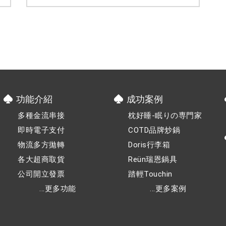
進！
功能介紹
成功案例
多種金流串接
枕好睡-眠りの専門家
即時電子支付
COTD品牌炒鍋
物流多方拋轉
Doris行李箱
各大超商取貨
Reün瑞恩鍋具
公司開立發票
踏輕Touchin
...更多功能
...更多案例