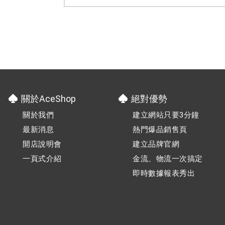
『WebATM』、『超商代碼』，可提升相
關的付款方式喔！並且有優惠的抽取費
用，歡迎申請使用。➠點我認識 [ ]
關於AceShop
絕對優勢
關於我們
建立網站只要3分鐘
最新消息
熱門爆品銷售頁
開店說明會
建立品牌官網
一頁式介紹
金流、物流一次搞定
即時數據報表秀出