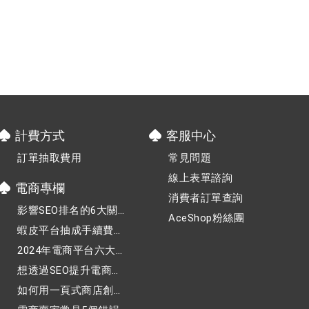
計費方式
客服中心
訂單抽取費用
常見問題
線上表單諮詢
電商專欄
消費者訂單查詢
影響SEO排名的6大關
AceShop粉絲團
鍵因素，你都掌握了
蝦皮平台抽成手續費持
嗎？
續調漲，小賣家該如何
2024年電商平台六大熱
應對？
門行業，趕快加入電商
想透過SEO提升電商網
行列！
站的可見度，該怎麼
如何用一頁式商店創